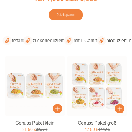
äutern
Jetzt sparen
fettarm
zuckerreduziert
mit L-Carnitin
produziert in
Genuss Paket klein
Genuss Paket groß
21,50 €
42,50 €
23,70 €
47,40 €