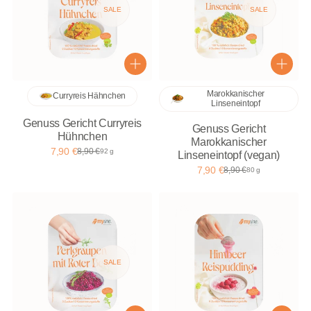
SALE
SALE
Marokkanischer
Curryreis Hähnchen
Linseneintopf
Genuss Gericht Curryreis
Genuss Gericht
Hühnchen
Marokkanischer
7,90 €
8,90 €
92 g
Linseneintopf (vegan)
7,90 €
8,90 €
80 g
SALE