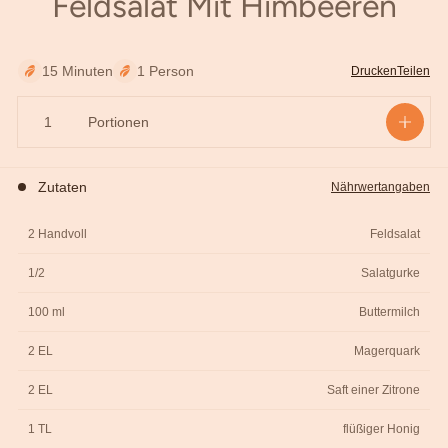
Feldsalat Mit Himbeeren
äutern
15 Minuten
1 Person
Drucken
Teilen
Portionen
Zutaten
Nährwertangaben
2 Handvoll
Feldsalat
1/2
Salatgurke
100 ml
Buttermilch
2 EL
Magerquark
2 EL
Saft einer Zitrone
1 TL
flüßiger Honig