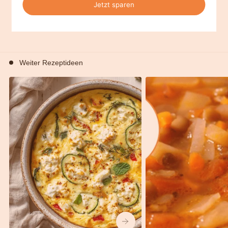
Kochwürze
Gewürzpfeffer
7,90 €
8,90 €
250g
180g
Weiter Rezeptideen