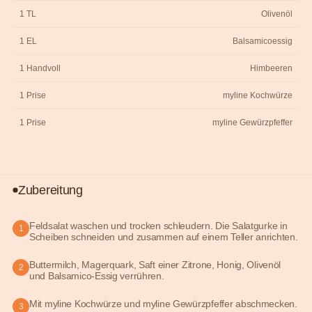
1 TL
Olivenöl
1 EL
Balsamicoessig
1 Handvoll
Himbeeren
1 Prise
myline Kochwürze
1 Prise
myline Gewürzpfeffer
Zubereitung
Feldsalat waschen und trocken schleudern. Die Salatgurke in
1
Scheiben schneiden und zusammen auf einem Teller anrichten.
Buttermilch, Magerquark, Saft einer Zitrone, Honig, Olivenöl
2
und Balsamico-Essig verrühren.
Mit myline Kochwürze und myline Gewürzpfeffer abschmecken.
3