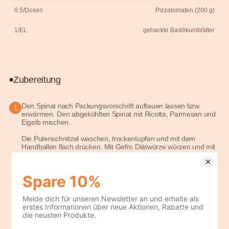
0.5/Dosen
Pizzatomaten (200 g)
1/EL
gehackte Basilikumblätter
Zubereitung
Den Spinat nach Packungsvorschrift auftauen lassen bzw.
1
erwärmen. Den abgekühlten Spinat mit Ricotta, Parmesan und
Eigelb mischen.
Die Putenschnitzel waschen, trockentupfen und mit dem
Handballen flach drücken. Mit Gefro Diätwürze würzen und mit
der Spinatmasse dünne bestreichen. Die Putenschnitzel
aufrollen und die Enden mit Holzspießchen feststecken. Die
Putenröllchen rundherum mit dem Mehl bestäuben.
Den Knoblauch abziehen und fein hacken. Die
Diätpflanzencreme in einer Pfanne erhitzen. Die Putenröllchen
darin bei mittlerer Hitze rundherum 10 Minuten braten, bis sie
knusprig braun sind.
Gleichzeitig in einer anderen Pfanne das Olivenöl erhitzen und