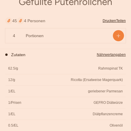
Gefüllte Putenröllchen
äutern
45
4 Personen
Drucken
Teilen
Portionen
Zutaten
Nährwertangaben
62.5/g
Rahmspinat TK
12/g
Ricotta (Ersatweise Magerquark)
1/EL
geriebener Parmesan
1/Prisen
GEFRO Diätwürze
1/EL
Diätpflanzencreme
0.5/EL
Olivenöl