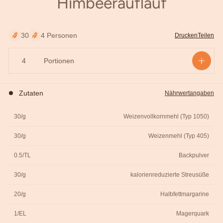
Himbeerauflauf
äutern
30
4 Personen
Drucken
Teilen
Portionen
Zutaten
Nährwertangaben
30/g
Weizenvollkornmehl (Typ 1050)
30/g
Weizenmehl (Typ 405)
0.5/TL
Backpulver
30/g
kalorienreduzierte Streusüße
20/g
Halbfettmargarine
1/EL
Magerquark