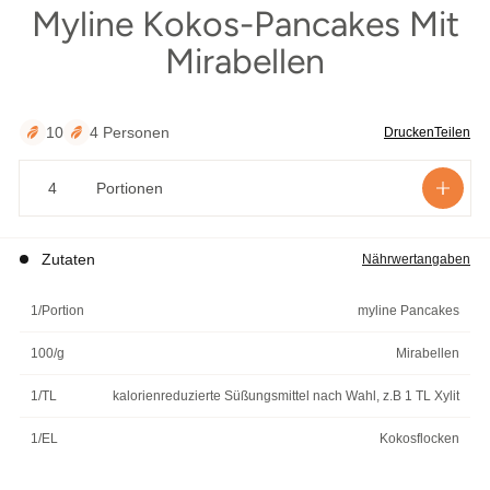
Myline Kokos-Pancakes Mit
äutern
Mirabellen
10
4 Personen
Drucken
Teilen
Portionen
Zutaten
Nährwertangaben
1/Portion
myline Pancakes
100/g
Mirabellen
1/TL
kalorienreduzierte Süßungsmittel nach Wahl, z.B 1 TL Xylit
1/EL
Kokosflocken