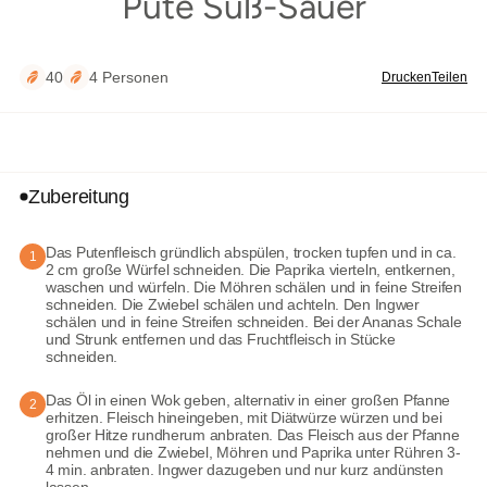
Pute Süß-Sauer
äutern
40
4 Personen
Drucken
Teilen
Zubereitung
Das Putenfleisch gründlich abspülen, trocken tupfen und in ca.
1
2 cm große Würfel schneiden. Die Paprika vierteln, entkernen,
waschen und würfeln. Die Möhren schälen und in feine Streifen
schneiden. Die Zwiebel schälen und achteln. Den Ingwer
schälen und in feine Streifen schneiden. Bei der Ananas Schale
und Strunk entfernen und das Fruchtfleisch in Stücke
schneiden.
Das Öl in einen Wok geben, alternativ in einer großen Pfanne
2
erhitzen. Fleisch hineingeben, mit Diätwürze würzen und bei
großer Hitze rundherum anbraten. Das Fleisch aus der Pfanne
nehmen und die Zwiebel, Möhren und Paprika unter Rühren 3-
4 min. anbraten. Ingwer dazugeben und nur kurz andünsten
lassen.