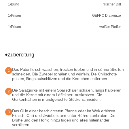
1/Bund
frischer Dill
1/Prisen
GEFRO Diätwürze
1/Prisen
weißer Pfeffer
Zubereitung
Das Putenfleisch waschen, trocken tupfen und in dünne Streifen
1
schneiden. Die Zwiebel schälen und würfeln. Die Chilischote
putzen, längs aufschlitzen und die Kernchen entfernen.
Die Salatgurke mit einem Sparschäler schälen, längs halbieren
2
und die Kerne mit einem Löffel her- auskratzen. Die
Gurkenhälften in mundgerechte Stücke schneiden.
Das Öl in einer beschichteten Pfanne oder im Wok erhitzen.
3
Fleisch, Chili und Zwiebel darin unter Rühren anbraten. Die
Brühe und den Honig hinzu fügen und alles miteinander
verrühren.