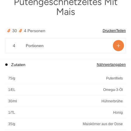
Putengeschnetzeltes Mit
äutern
Mais
30
4 Personen
Drucken
Teilen
Portionen
Zutaten
Nährwertangaben
75/g
Putenfilets
1/EL
Omega-3-Öl
30/ml
Hühnerbrühe
1/TL
Honig
35/g
Maiskörner aus der Dose