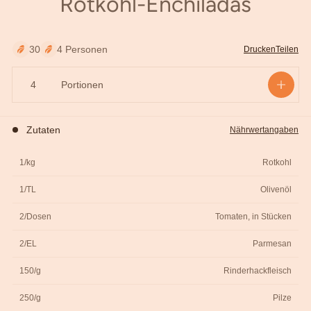
Rotkohl-Enchiladas
äutern
30
4 Personen
Drucken
Teilen
Portionen
Zutaten
Nährwertangaben
1/kg
Rotkohl
1/TL
Olivenöl
2/Dosen
Tomaten, in Stücken
2/EL
Parmesan
150/g
Rinderhackfleisch
250/g
Pilze