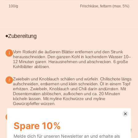
100/g
Frischkäse, fettarm (max. 5%)
Zubereitung
Vom Rotkohl die äußeren Blätter entfernen und den Strunk
1
herausschneiden. Den ganzen Kohl in kochendem Wasser 10–
12 Minuten garen. Herausnehmen und abschrecken. 6 große
Kohlblätter ablösen.
Zwiebeln und Knoblauch schälen und würfeln. Chilischote längs
2
aufschneiden, entkernen und klein schneiden. Öl in einem Topf
erhitzen. Zwiebeln, Knoblauch und Chili darin andünsten. Mit
Dosentomaten ablöschen, aufkochen und ca. 20 Minuten
köcheln lassen. Mit myline Kochwürze und myline
Gewürzpfeffer würzen.
Paprika und Pilze waschen und würfeln. Paprika, Pilze und
3
Hackfleisch mit einander vermengen. Mit myline Kochwürze
und myline Gewürzpfeffer würzen. Rotkohlblätter
nebeneinander auf eine Arbeitsfläche legen. Hackmasse darauf
verteilen und Kohlblätter aufrollen.