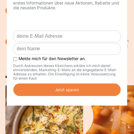
Tomatensoße in eine Auflaufform geben. Rotkohl-Enchiladas
4
auf die Soße legen. Parmesan und Frischkäse verrühren. Mit
myline Kochwürze und myline Gewürzpfeffer würzen.
Frischkäsemischung auf die Röllchen geben. Im vorgeheizten
Backofen bei 200 °C ca. 20 Minuten garen.
Inzwischen Avocado halbieren und entkernen. Das Fruchtfleisch
5
aus der Schale lösen, in Würfel schneiden. Enchiladas aus dem
Ofen nehmen. Avocadowürfel darauf verteilen und servieren.
Weiter Rezeptideen