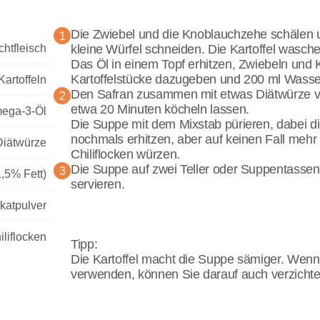
Die Zwiebel und die Knoblauchzehe schälen un
1
chtfleisch
kleine Würfel schneiden. Die Kartoffel wasche
Das Öl in einem Topf erhitzen, Zwiebeln und 
Kartoffelstücke dazugeben und 200 ml Wasse
Kartoffeln
Den Safran zusammen mit etwas Diätwürze v
2
etwa 20 Minuten köcheln lassen.
ega-3-Öl
Die Suppe mit dem Mixstab pürieren, dabei d
nochmals erhitzen, aber auf keinen Fall meh
iätwürze
Chiliflocken würzen.
Die Suppe auf zwei Teller oder Suppentassen
3
1,5% Fett)
servieren.
katpulver
iliflocken
Tipp:
Die Kartoffel macht die Suppe sämiger. Wenn
verwenden, können Sie darauf auch verzichte