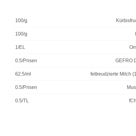
100/g
Kürbisfru
100/g
1/EL
Om
0.5/Prisen
GEFRO D
62.5/ml
fettreudzierte Milch (
0.5/Prisen
Mus
0.5/TL
fCh