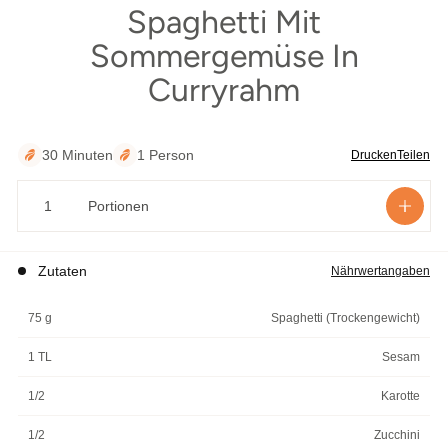
Spaghetti Mit
äutern
Sommergemüse In
Curryrahm
30 Minuten
1 Person
Drucken
Teilen
Portionen
Zutaten
Nährwertangaben
75 g
Spaghetti (Trockengewicht)
1 TL
Sesam
1/2
Karotte
1/2
Zucchini