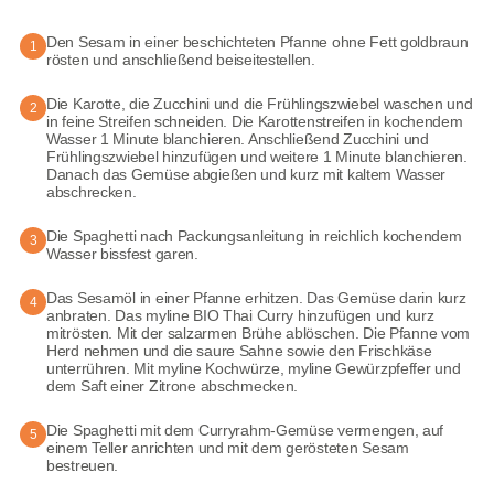
Den Sesam in einer beschichteten Pfanne ohne Fett goldbraun
1
rösten und anschließend beiseitestellen.
Die Karotte, die Zucchini und die Frühlingszwiebel waschen und
2
in feine Streifen schneiden. Die Karottenstreifen in kochendem
Wasser 1 Minute blanchieren. Anschließend Zucchini und
Frühlingszwiebel hinzufügen und weitere 1 Minute blanchieren.
Danach das Gemüse abgießen und kurz mit kaltem Wasser
abschrecken.
Die Spaghetti nach Packungsanleitung in reichlich kochendem
3
Wasser bissfest garen.
Das Sesamöl in einer Pfanne erhitzen. Das Gemüse darin kurz
4
anbraten. Das myline BIO Thai Curry hinzufügen und kurz
mitrösten. Mit der salzarmen Brühe ablöschen. Die Pfanne vom
Herd nehmen und die saure Sahne sowie den Frischkäse
unterrühren. Mit myline Kochwürze, myline Gewürzpfeffer und
dem Saft einer Zitrone abschmecken.
Die Spaghetti mit dem Curryrahm-Gemüse vermengen, auf
5
einem Teller anrichten und mit dem gerösteten Sesam
bestreuen.