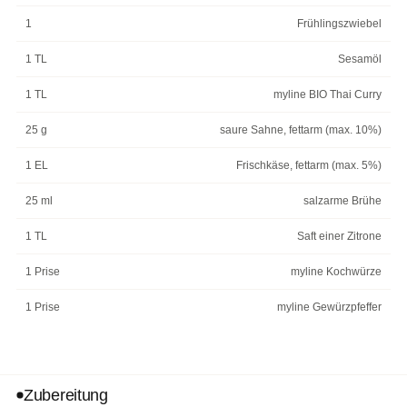
1
Frühlingszwiebel
1 TL
Sesamöl
1 TL
myline BIO Thai Curry
25 g
saure Sahne, fettarm (max. 10%)
1 EL
Frischkäse, fettarm (max. 5%)
25 ml
salzarme Brühe
1 TL
Saft einer Zitrone
1 Prise
myline Kochwürze
1 Prise
myline Gewürzpfeffer
Zubereitung