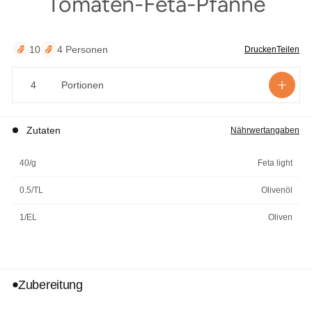
Tomaten-Feta-Pfanne
äutern
10
4 Personen
Drucken
Teilen
Portionen
Zutaten
Nährwertangaben
40/g
Feta light
0.5/TL
Olivenöl
1/EL
Oliven
Zubereitung